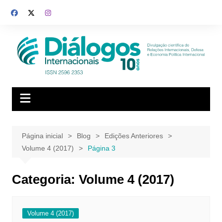
Ir
para
o
conteúdo
Página inicial
Blog
Edições Anteriores
Volume 4 (2017)
Página 3
Categoria:
Volume 4 (2017)
Volume 4 (2017)