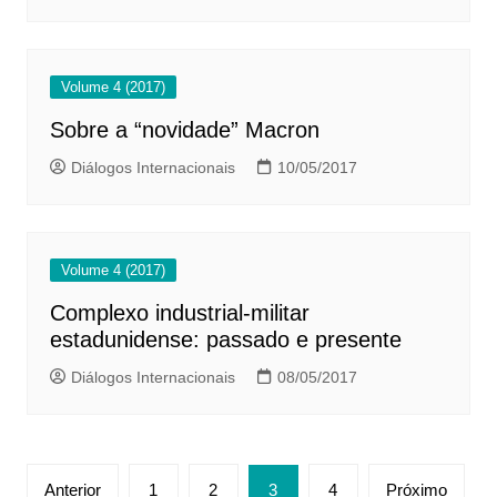
Volume 4 (2017)
Sobre a “novidade” Macron
Diálogos Internacionais
10/05/2017
Volume 4 (2017)
Complexo industrial-militar
estadunidense: passado e presente
Diálogos Internacionais
08/05/2017
Paginação
Anterior
1
2
3
4
Próximo