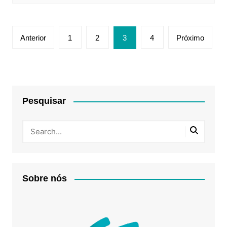
Paginação
Anterior
1
2
3
4
Próximo
de
posts
Pesquisar
Sobre nós