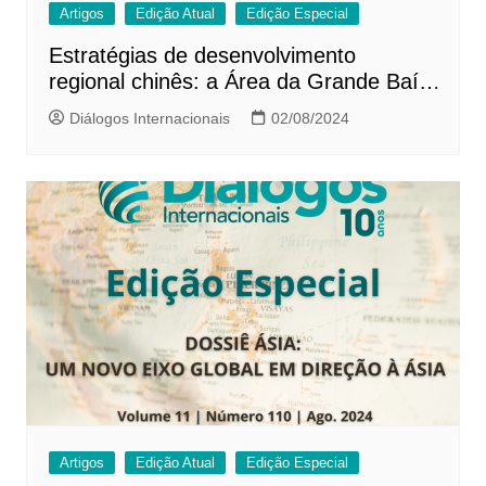
Artigos
Edição Atual
Edição Especial
Estratégias de desenvolvimento
regional chinês: a Área da Grande Baía
de Cantão-Hong Kong-Macau￼
Diálogos Internacionais
02/08/2024
Artigos
Edição Atual
Edição Especial