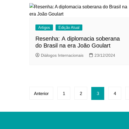
Artigos
Edição Atual
Resenha: A diplomacia soberana
do Brasil na era João Goulart
Diálogos Internacionais
23/12/2024
Paginação
Anterior
1
2
3
4
de
posts