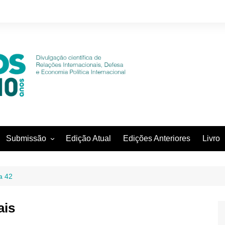
Submissão
Edição Atual
Edições Anteriores
Livro
Diretrizes para os autores
Declaração de Direito autoral
a 42
Política de privacidade
ais
Submissão online