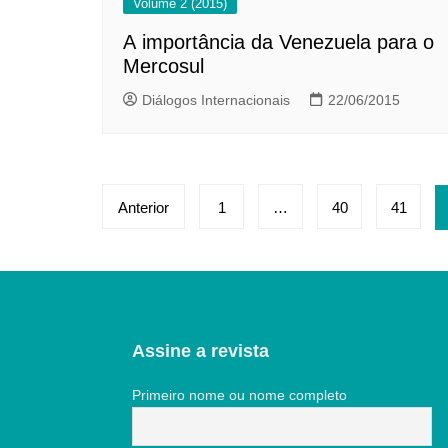
Volume 2 (2015)
A importância da Venezuela para o
Mercosul
Diálogos Internacionais
22/06/2015
Paginação
Anterior
1
…
40
41
de
posts
Assine a revista
Primeiro nome ou nome completo