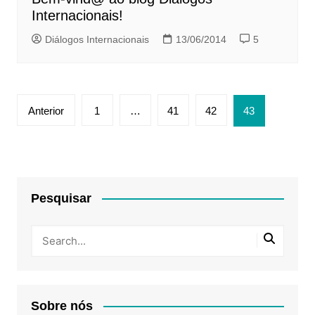
Internacionais!
Diálogos Internacionais
13/06/2014
5
Paginação
Anterior
1
…
41
42
43
de
posts
Pesquisar
Sobre nós