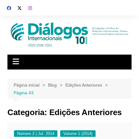
Ir
para
o
conteúdo
Página inicial
Blog
Edições Anteriores
Página 43
Categoria:
Edições Anteriores
Número 2 | Jul. 2014
Volume 1 (2014)