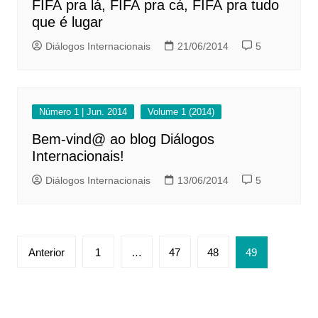
FIFA pra lá, FIFA pra cá, FIFA pra tudo
que é lugar
Diálogos Internacionais
21/06/2014
5
Número 1 | Jun. 2014
Volume 1 (2014)
Bem-vind@ ao blog Diálogos
Internacionais!
Diálogos Internacionais
13/06/2014
5
Paginação
Anterior
1
…
47
48
49
de
posts