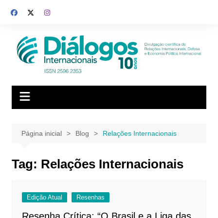
Ir
para
o
conteúdo
Página inicial
Blog
Relações Internacionais
Tag:
Relações Internacionais
Edição Atual
Resenhas
Resenha Crítica: “O Brasil e a Liga das