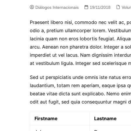
Diálogos Internacionais
19/11/2018
Volu
Praesent libero nisi, commodo nec velit ac, p
odio a, pretium ullamcorper lorem. Vestibulum
lacinia quam non eros lobortis feugiat. Aliqu
arcu. Aenean non pharetra dolor. Integer a sol
imperdiet ut vel lacus. Nam dignissim interdum 
at vestibulum ligula. Integer sed scelerisque mi
Sed ut perspiciatis unde omnis iste natus er
laudantium, totam rem aperiam, eaque ipsa qua
beatae vitae dicta sunt explicabo. Nemo enim
odit aut fugit, sed quia consequuntur magni d
Firstname
Lastname