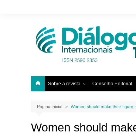
Ir
para
o
conteúdo
Sobre a revista
Conselho Editorial
Equipe
Pareceristas
Página inicial
Women should make their figure
Women should make 