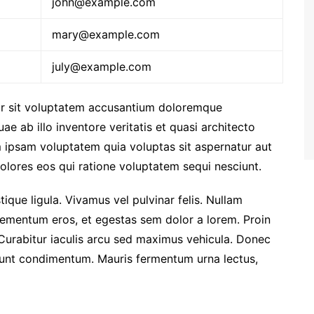
john@example.com
mary@example.com
july@example.com
ror sit voluptatem accusantium doloremque
e ab illo inventore veritatis et quasi architecto
 ipsam voluptatem quia voluptas sit aspernatur aut
olores eos qui ratione voluptatem sequi nesciunt.
stique ligula. Vivamus vel pulvinar felis. Nullam
i elementum eros, et egestas sem dolor a lorem. Proin
Curabitur iaculis arcu sed maximus vehicula. Donec
idunt condimentum. Mauris fermentum urna lectus,