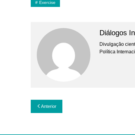
Exercise
Diálogos In
Divulgação cient
Política Interna
Navegação
Anterior
de
Post