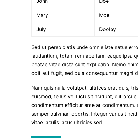
John
Doe
Mary
Moe
July
Dooley
Sed ut perspiciatis unde omnis iste natus er
laudantium, totam rem aperiam, eaque ipsa qua
beatae vitae dicta sunt explicabo. Nemo enim
odit aut fugit, sed quia consequuntur magni d
Nam quis nulla volutpat, ultrices erat quis, tri
euismod, tellus vel luctus tincidunt, elit orc
condimentum efficitur ante at condimentum. 
semper pulvinar lobortis. Integer varius tinc
vitae iaculis lacus ultricies sed.