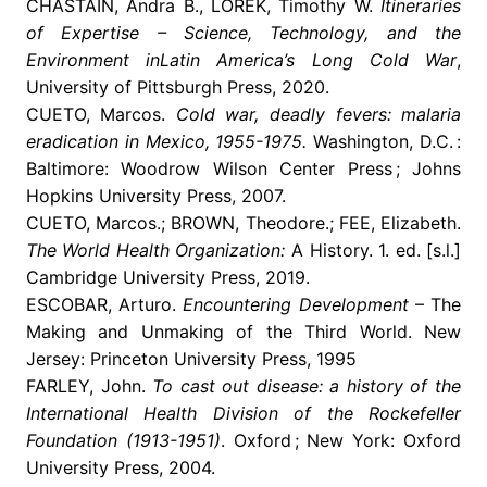
CHASTAIN, Andra B., LOREK, Timothy W.
Itineraries
of Expertise – Science, Technology, and the
Environment inLatin America’s Long Cold War
,
University of Pittsburgh Press, 2020.
CUETO, Marcos.
Cold war, deadly fevers: malaria
eradication in Mexico, 1955-1975.
Washington, D.C. :
Baltimore: Woodrow Wilson Center Press ; Johns
Hopkins University Press, 2007.
CUETO, Marcos.; BROWN, Theodore.; FEE, Elizabeth.
The World Health Organization:
A History. 1. ed. [s.l.]
Cambridge University Press, 2019.
ESCOBAR, Arturo.
Encountering Development
– The
Making and Unmaking of the Third World. New
Jersey: Princeton University Press, 1995
FARLEY, John.
To cast out disease: a history of the
International Health Division of the Rockefeller
Foundation (1913-1951)
. Oxford ; New York: Oxford
University Press, 2004.