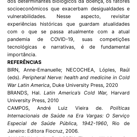
dos determinantes biológicos da doença, os fatores
socioeconômicos que exacerbam desigualdades e
vulnerabilidades. Nesse aspecto, revisitar
experiências históricas que guardam atualidades
com o que se passa atualmente com a atual
pandemia de COVID-19, suas competições
tecnológicas e narrativas, é de fundamental
importância.
REFERÊNCIAS
BIRN, Anne-Emanuelle; NECOCHEA, Lóples, Raúl
(eds).
Peripheral Nerve: health and medicine in Cold
War Latin America
, Duke University Press, 2020
BRANDS, Hal.
Latin America’s Cold War,
Harvard
University Press, 2010
CAMPOS, André Luiz Vieira de.
Políticas
Internacionais de Saúde na Era Vargas: O Serviço
Especial de Saúde Pública, 1942-1960
, Rio de
Janeiro: Editora Fiocruz, 2006.