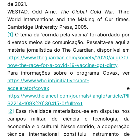
de 2021.
WESTAD, Odd Arne.
The Global Cold War:
Third
World Interventions and the Making of Our times,
Cambridge University Press, 2005.
[1]
O tema da ‘corrida pela vacina’ foi abordado por
diversos meios de comunicação. Ressalta-se aqui a
matéria jornalística do The Guardian, disponível em
https://www.theguardian.com/society/2020/aug/30/
how-the-race-for-a-covid-19-vaccine-got-dirty
.
Para informações sobre o programa Covax, ver
https://www.who.int/initiatives/act-
accelerator/covax
e
https://www.thelancet.com/journals/langlo/article/PII
S2214-109X(20)30415-0/fulltext
[2]
Essa rivalidade materializou-se em disputas nos
campos militar, de ciência e tecnologia, da
economia e o cultural. Nesse sentido, a cooperação
técnica internacional constituiu instrumento de