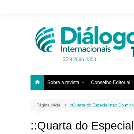
Ir
para
o
conteúdo
Sobre a revista
Conselho Editorial
Equipe
Pareceristas
Página inicial
::Quarta do Especialista:: Do mi
::Quarta do Especial