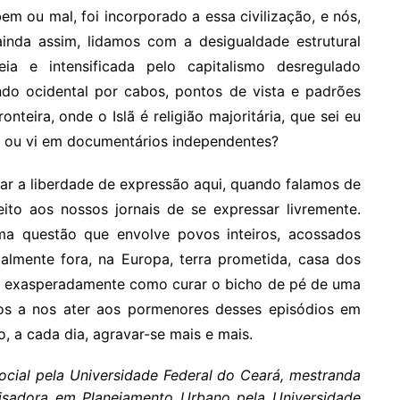
m ou mal, foi incorporado a essa civilização, e nós,
 ainda assim, lidamos com a desigualdade estrutural
ia e intensificada pelo capitalismo desregulado
do ocidental por cabos, pontos de vista e padrões
nteira, onde o Islã é religião majoritária, que sei eu
ês ou vi em documentários independentes?
car a liberdade de expressão aqui, quando falamos de
ito aos nossos jornais de se expressar livremente.
ma questão que envolve povos inteiros, acossados
ipalmente fora, na Europa, terra prometida, casa dos
ir exasperadamente como curar o bicho de pé de uma
os a nos ater aos pormenores desses episódios em
o, a cada dia, agravar-se mais e mais.
ial pela Universidade Federal do Ceará, mestranda
uisadora em Planejamento Urbano pela Universidade