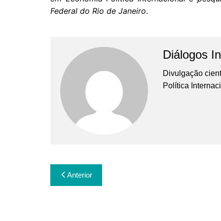
Federal do Rio de Janeiro
.
Diálogos In
Divulgação cient
Política Interna
Navegação
Anterior
de
Post