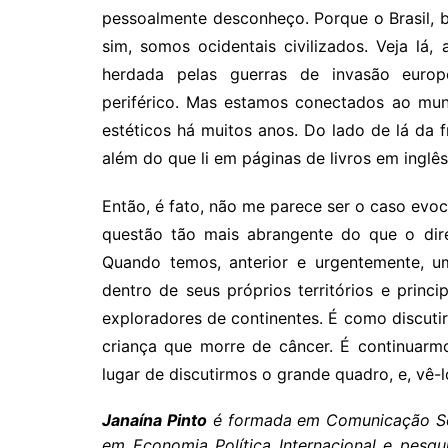
pessoalmente desconheço. Porque o Brasil, be
sim, somos ocidentais civilizados. Veja lá,
herdada pelas guerras de invasão europe
periférico. Mas estamos conectados ao mun
estéticos há muitos anos. Do lado de lá da fro
além do que li em páginas de livros em ingl
Então, é fato, não me parece ser o caso evo
questão tão mais abrangente do que o dire
Quando temos, anterior e urgentemente, u
dentro de seus próprios territórios e princ
exploradores de continentes. É como discut
criança que morre de câncer. É continuarm
lugar de discutirmos o grande quadro, e, vê-l
Janaína Pinto
é formada em Comunicação Soc
em Economia Política Internacional e pesq