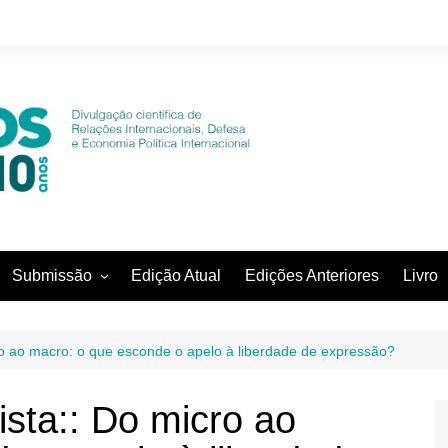
Submissão
Edição Atual
Edições Anteriores
Livro
Diretrizes para os autores
Declaração de Direito autoral
cro ao macro: o que esconde o apelo à liberdade de expressão?
Política de privacidade
ista:: Do micro ao
Submissão online