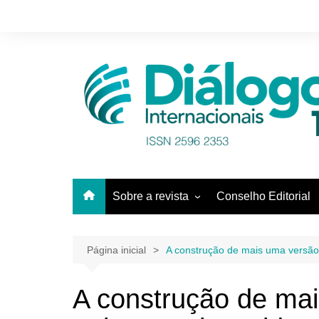
Ir
para
o
conteúdo
Sobre a revista
Conselho Editorial
Equipe
Pareceristas
Página inicial
A construção de mais uma versão
A construção de ma