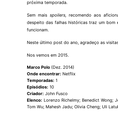
próxima temporada.
Sem mais
spoilers,
recomendo aos aficiona
despeito das falhas históricas traz um bom
funcionam.
Neste último post do ano, agradeço as visitas
Nos vemos em 2015.
Marco Polo
(Dez. 2014)
Onde enco
ntrar:
Netflix
Temporadas:
1
Episódios:
10
Criador:
John Fusco
Elenco:
Lorenzo Richelmy; Benedict Wong; J
Tom Wu; Mahesh Jadu; Olivia Cheng; Uli Latuk