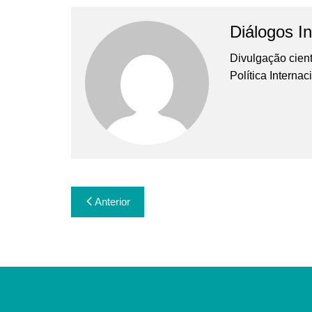
Diálogos In
Divulgação cient
Política Interna
Navegação
Anterior
de
Post