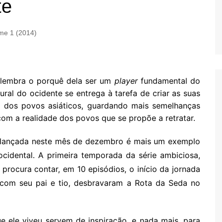
te
me 1 (2014)
 lembra o porquê dela ser um
player
fundamental do
tural do ocidente se entrega à tarefa de criar as suas
a dos povos asiáticos, guardando mais semelhanças
com a realidade dos povos que se propõe a retratar.
ix lançada neste mês de dezembro é mais um exemplo
 ocidental. A primeira temporada da série ambiciosa,
 procura contar, em 10 episódios, o início da jornada
com seu pai e tio, desbravaram a Rota da Seda no
e ele viveu servem de inspiração, e nada mais, para