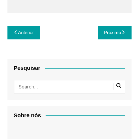
Navegação
Anterior
Próximo
de
Post
Pesquisar
Sobre nós