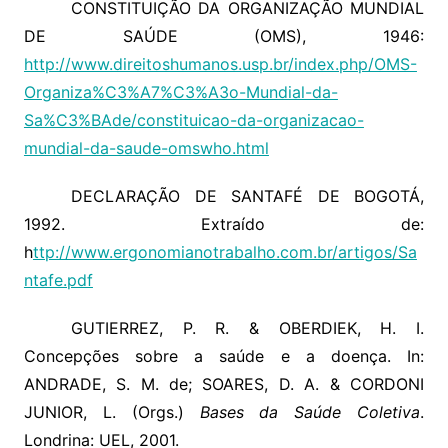
CONSTITUIÇÃO DA ORGANIZAÇÃO MUNDIAL
DE SAÚDE (OMS), 1946:
http://www.direitoshumanos.usp.br/index.php/OMS-
Organiza%C3%A7%C3%A3o-Mundial-da-
Sa%C3%BAde/constituicao-da-organizacao-
mundial-da-saude-omswho.html
DECLARAÇÃO DE SANTAFÉ DE BOGOTÁ,
1992. Extraído de:
h
ttp://www.ergonomianotrabalho.com.br/artigos/Sa
ntafe.pdf
GUTIERREZ, P. R. & OBERDIEK, H. I.
Concepções sobre a saúde e a doença. In:
ANDRADE, S. M. de; SOARES, D. A. & CORDONI
JUNIOR, L. (Orgs.)
Bases da Saúde Coletiva
.
Londrina: UEL, 2001.