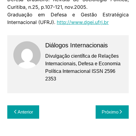
Curitiba, n.25, p.107-121, nov.2005.
Graduação em Defesa e Gestão Estratégica
Internacional (UFRJ).
http://www.dgei.ufrj.br
Diálogos Internacionais
Divulgação científica de Relações
Internacionais, Defesa e Economia
Política Internacional ISSN 2596
2353
Navegação
Anterior
Próximo
de
Post