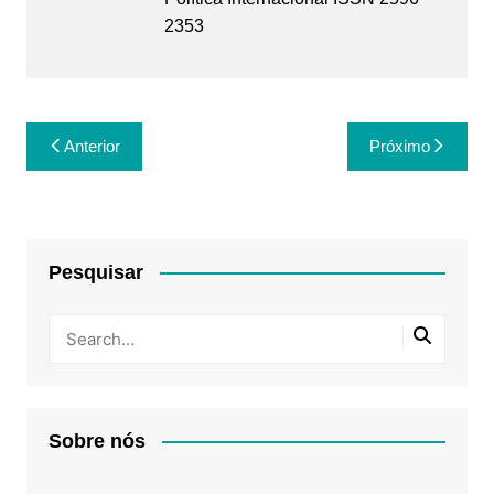
2353
Navegação
Anterior
Próximo
de
Post
Pesquisar
Sobre nós