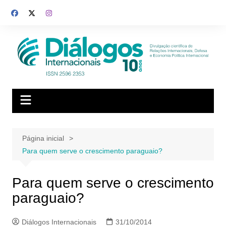
Ir
para
o
conteúdo
Página inicial
Para quem serve o crescimento paraguaio?
Para quem serve o crescimento
paraguaio?
Diálogos Internacionais
31/10/2014