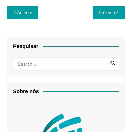
Navegação
Anterior
Próximo
de
Post
Pesquisar
Sobre nós