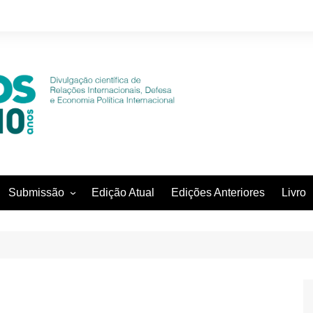
Submissão
Edição Atual
Edições Anteriores
Livro
Diretrizes para os autores
Declaração de Direito autoral
Política de privacidade
Submissão online