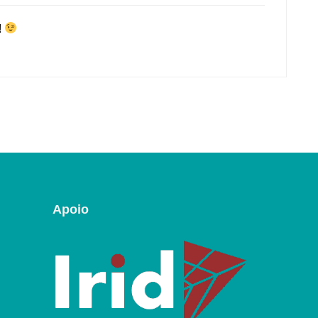
!
Apoio