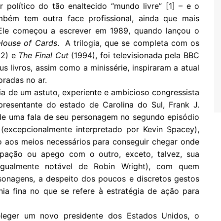
político do tão enaltecido “mundo livre” [1] – e o
bém tem outra face profissional, ainda que mais
. Ele começou a escrever em 1989, quando lançou o
House of Cards
. A trilogia, que se completa com os
2) e
The Final Cut
(1994), foi televisionada pela BBC
s livros, assim como a minissérie, inspiraram a atual
oradas no ar.
ia de um astuto, experiente e ambicioso congressista
presentante do estado de Carolina do Sul, Frank J.
 de uma fala de seu personagem no segundo episódio
excepcionalmente interpretado por Kevin Spacey),
to aos meios necessários para conseguir chegar onde
pação ou apego com o outro, exceto, talvez, sua
o igualmente notável de Robin Wright), com quem
sonagens, a despeito dos poucos e discretos gestos
ia fina no que se refere à estratégia de ação para
eleger um novo presidente dos Estados Unidos, o