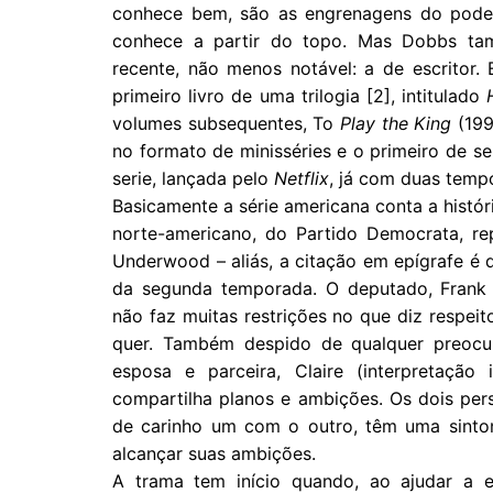
conhece bem, são as engrenagens do poder 
conhece a partir do topo. Mas Dobbs tam
recente, não menos notável: a de escritor
primeiro livro de uma trilogia [2], intitulado
volumes subsequentes, To
Play the King
(199
no formato de minisséries e o primeiro de seu
serie, lançada pelo
Netflix
, já com duas temp
Basicamente a série americana conta a histór
norte-americano, do Partido Democrata, re
Underwood – aliás, a citação em epígrafe é
da segunda temporada. O deputado, Frank (
não faz muitas restrições no que diz respei
quer. Também despido de qualquer preocu
esposa e parceira, Claire (interpretaçã
compartilha planos e ambições. Os dois per
de carinho um com o outro, têm uma sinton
alcançar suas ambições.
A trama tem início quando, ao ajudar a 