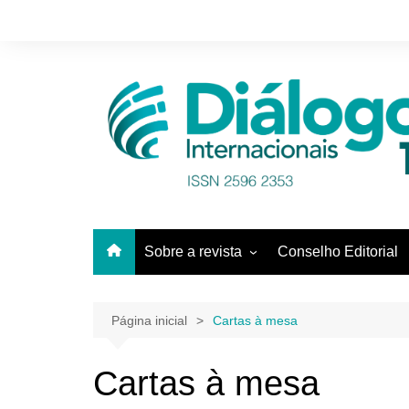
Ir
para
o
conteúdo
Sobre a revista
Conselho Editorial
Equipe
Pareceristas
Página inicial
Cartas à mesa
Cartas à mesa