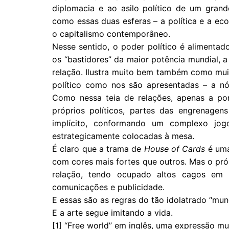
diplomacia e ao asilo político de um grand
como essas duas esferas – a política e a e
o capitalismo contemporâneo.
Nesse sentido, o poder político é alimenta
os “bastidores” da maior potência mundial, 
relação. Ilustra muito bem também como mui
político como nos são apresentadas – a n
Como nessa teia de relações, apenas a pon
próprios políticos, partes das engrenagen
implícito, conformando um complexo jo
estrategicamente colocadas à mesa.
É claro que a trama de
House of Cards
é uma 
com cores mais fortes que outros. Mas o pr
relação, tendo ocupado altos cagos em
comunicações e publicidade.
E essas são as regras do tão idolatrado “mund
E a arte segue imitando a vida.
[1] “Free world” em inglês, uma expressão mu