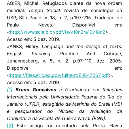
AGIER, Michel. Refugiados diante da nova ordem
mundial.
Tempo Social:
revista de sociologia da
USP, São Paulo, v. 18, n. 2, p.197-215. Tradução de
Paulo Neves. Disponível em:
<
http://www.scielo.br/pdf/ts/v18n2/a10v18n2
>.
Acesso em: 5 dez. 2019.
JANKS, Hilary.
Language and the design of texts.
English Teaching:
Practice And Critique,
Johannesberg, v. 5, n. 2, p.97-110, dez. 2005.
Disponível em:
<
https://files.eric.ed.gov/fulltext/EJ847267.pdf
>.
Acesso em: 5 dez. 2019.
[1]
Bruno Gonçalves
é Graduando em Relações
Internacionais pela Universidade Federal do Rio de
Janeiro (UFRJ), estagiário da Marinha do Brasil (MB)
e pesquisador do Núcleo da Avaliação da
Conjuntura da Escola de Guerra Naval (EGN).
[2]
Este artigo foi orientado pela Profa. Flávia