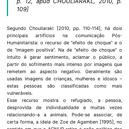
p. 12, apud CHOULIARAKL, 2010, p.
109]
Segundo Chouliarakl [2010, pp. 110-114], há dois
principais artifícios na comunicação Pós-
Humanitarista: o recurso de “efeito de choque” e o
de “imagem positiva”. Na de “efeito de choque” o
intuito é gerar sentimento, aclamar o público, a
partir do sofrimento mais intenso por imagens que
remetem ao aspecto negativo. Geralmente são
usadas imagens de crianças, mulheres e idosos –
estas pessoas são classificadas como mais
vulneráveis.
Esse recurso mostra o refugiado, a pessoa,
desprovida de individualidade e muitas vezes
relacionando-a a animais. Pode-se associar, de
certa forma, a ideia de Zoe de Agamben [1995], no
sentido em que a ACNUR retira a ação política dos