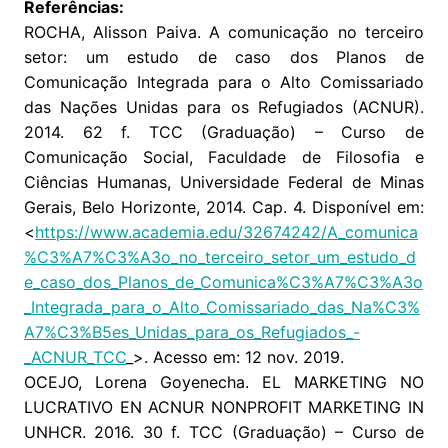
Referências:
ROCHA, Alisson Paiva. A comunicação no terceiro
setor: um estudo de caso dos Planos de
Comunicação Integrada para o Alto Comissariado
das Nações Unidas para os Refugiados (ACNUR).
2014. 62 f. TCC (Graduação) – Curso de
Comunicação Social, Faculdade de Filosofia e
Ciências Humanas, Universidade Federal de Minas
Gerais, Belo Horizonte, 2014. Cap. 4. Disponível em:
<
https://www.academia.edu/32674242/A_comunica
%C3%A7%C3%A3o_no_terceiro_setor_um_estudo_d
e_caso_dos_Planos_de_Comunica%C3%A7%C3%A3o
_Integrada_para_o_Alto_Comissariado_das_Na%C3%
A7%C3%B5es_Unidas_para_os_Refugiados_-
_ACNUR_TCC
_>. Acesso em: 12 nov. 2019.
OCEJO, Lorena Goyenecha. EL MARKETING NO
LUCRATIVO EN ACNUR NONPROFIT MARKETING IN
UNHCR. 2016. 30 f. TCC (Graduação) – Curso de