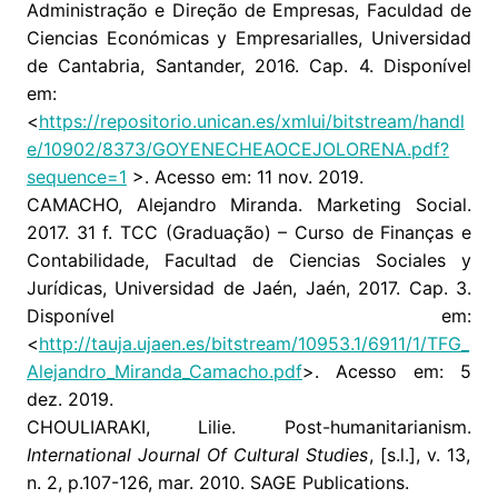
Administração e Direção de Empresas, Faculdad de
Ciencias Económicas y Empresarialles, Universidad
de Cantabria, Santander, 2016. Cap. 4. Disponível
em:
<
https://repositorio.unican.es/xmlui/bitstream/handl
e/10902/8373/GOYENECHEAOCEJOLORENA.pdf?
sequence=1
>. Acesso em: 11 nov. 2019.
CAMACHO, Alejandro Miranda. Marketing Social.
2017. 31 f. TCC (Graduação) – Curso de Finanças e
Contabilidade, Facultad de Ciencias Sociales y
Jurídicas, Universidad de Jaén, Jaén, 2017. Cap. 3.
Disponível em:
<
http://tauja.ujaen.es/bitstream/10953.1/6911/1/TFG_
Alejandro_Miranda_Camacho.pdf
>. Acesso em: 5
dez. 2019.
CHOULIARAKI, Lilie. Post-humanitarianism.
International Journal Of Cultural Studies
, [s.l.], v. 13,
n. 2, p.107-126, mar. 2010. SAGE Publications.