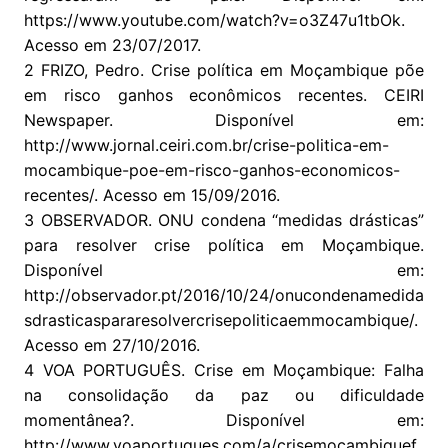
https://www.youtube.com/watch?v=o3Z47u1tbOk.
Acesso em 23/07/2017.
2 FRIZO, Pedro. Crise política em Moçambique põe
em risco ganhos econômicos recentes. CEIRI
Newspaper. Disponível em:
http://www.jornal.ceiri.com.br/crise-politica-em-
mocambique-poe-em-risco-ganhos-economicos-
recentes/. Acesso em 15/09/2016.
3 OBSERVADOR. ONU condena “medidas drásticas”
para resolver crise política em Moçambique.
Disponível em:
http://observador.pt/2016/10/24/onucondenamedida
sdrasticaspararesolvercrisepoliticaemmocambique/.
Acesso em 27/10/2016.
4 VOA PORTUGUÊS. Crise em Moçambique: Falha
na consolidação da paz ou dificuldade
momentânea?. Disponível em:
http://www.voaportugues.com/a/crisemocambiquef