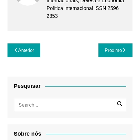
Internacionais, Defesa e Economia
Política Internacional ISSN 2596
2353
Navegação
Anterior
Próximo
de
Post
Pesquisar
Sobre nós