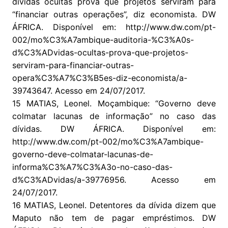
dívidas ocultas prova que projetos serviram para
“financiar outras operações”, diz economista. DW
ÁFRICA. Disponível em: http://www.dw.com/pt-
002/mo%C3%A7ambique-auditoria-%C3%A0s-
d%C3%ADvidas-ocultas-prova-que-projetos-
serviram-para-financiar-outras-
opera%C3%A7%C3%B5es-diz-economista/a-
39743647. Acesso em 24/07/2017.
15 MATIAS, Leonel. Moçambique: “Governo deve
colmatar lacunas de informação” no caso das
dívidas. DW ÁFRICA. Disponível em:
http://www.dw.com/pt-002/mo%C3%A7ambique-
governo-deve-colmatar-lacunas-de-
informa%C3%A7%C3%A3o-no-caso-das-
d%C3%ADvidas/a-39776956. Acesso em
24/07/2017.
16 MATIAS, Leonel. Detentores da dívida dizem que
Maputo não tem de pagar empréstimos. DW