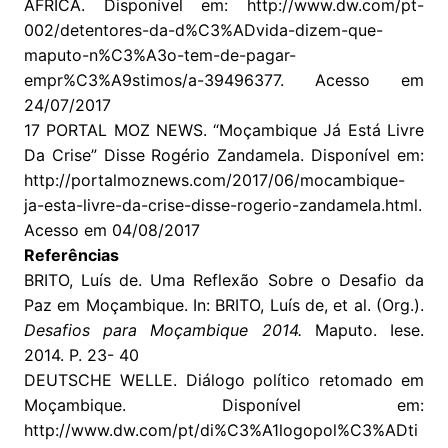
ÁFRICA. Disponível em: http://www.dw.com/pt-
002/detentores-da-d%C3%ADvida-dizem-que-
maputo-n%C3%A3o-tem-de-pagar-
empr%C3%A9stimos/a-39496377. Acesso em
24/07/2017
17 PORTAL MOZ NEWS. “Moçambique Já Está Livre
Da Crise” Disse Rogério Zandamela. Disponível em:
http://portalmoznews.com/2017/06/mocambique-
ja-esta-livre-da-crise-disse-rogerio-zandamela.html.
Acesso em 04/08/2017
Referências
BRITO, Luís de. Uma Reflexão Sobre o Desafio da
Paz em Moçambique. In: BRITO, Luís de, et al. (Org.).
Desafios para Moçambique 2014.
Maputo. Iese.
2014. P. 23- 40
DEUTSCHE WELLE. Diálogo político retomado em
Moçambique. Disponível em:
http://www.dw.com/pt/di%C3%A1logopol%C3%ADti