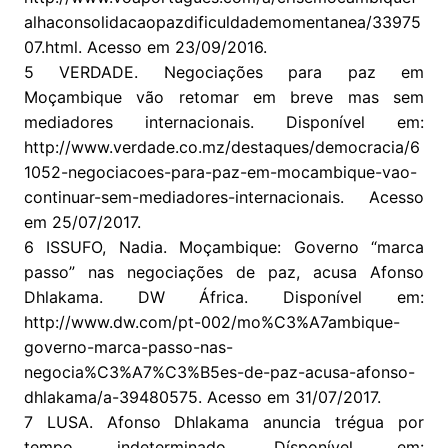
alhaconsolidacaopazdificuldademomentanea/33975
07.html. Acesso em 23/09/2016.
5 VERDADE. Negociações para paz em
Moçambique vão retomar em breve mas sem
mediadores internacionais. Disponível em:
http://www.verdade.co.mz/destaques/democracia/6
1052-negociacoes-para-paz-em-mocambique-vao-
continuar-sem-mediadores-internacionais. Acesso
em 25/07/2017.
6 ISSUFO, Nadia. Moçambique: Governo “marca
passo” nas negociações de paz, acusa Afonso
Dhlakama. DW África. Disponível em:
http://www.dw.com/pt-002/mo%C3%A7ambique-
governo-marca-passo-nas-
negocia%C3%A7%C3%B5es-de-paz-acusa-afonso-
dhlakama/a-39480575. Acesso em 31/07/2017.
7 LUSA. Afonso Dhlakama anuncia trégua por
tempo indeterminado. Dísponível em: