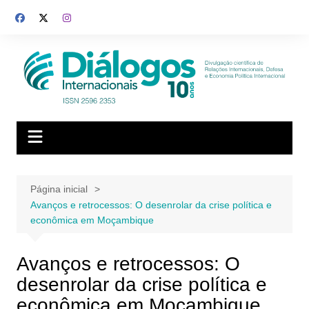
Ir
para
o
conteúdo
Página inicial
Avanços e retrocessos: O desenrolar da crise política e
econômica em Moçambique
Avanços e retrocessos: O
desenrolar da crise política e
econômica em Moçambique