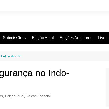
Submissão
Edição Atual
Edições Anteriores
Livro
Diretrizes para os autores
Declaração de Direito autoral
ndo-Pacífico￼
Política de privacidade
gurança no Indo-
Submissão online
os
,
Edição Atual
,
Edição Especial