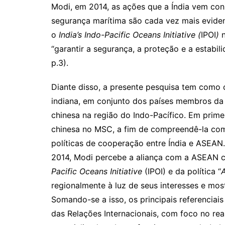
Modi, em 2014, as ações que a Índia vem co
segurança marítima são cada vez mais evide
o
India’s Indo-Pacific Oceans Initiative (
IPOI
)
n
“garantir a segurança, a proteção e a estab
p.3).
Diante disso, a presente pesquisa tem como o
indiana, em conjunto dos países membros d
chinesa na região do Indo-Pacífico. Em prime
chinesa no MSC, a fim de compreendê-la com
políticas de cooperação entre Índia e ASE
2014, Modi percebe a aliança com a ASEAN c
Pacific Oceans Initiative
(IPOI) e da política “
A
regionalmente à luz de seus interesses e mos
Somando-se a isso, os principais referenciais 
das Relações Internacionais, com foco no real