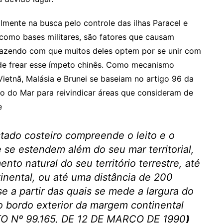
almente na busca pelo controle das ilhas Paracel e
as como bases militares, são fatores que causam
fazendo com que muitos deles optem por se unir com
 de frear esse ímpeto chinês. Como mecanismo
Vietnã, Malásia e Brunei se baseiam no artigo 96 da
o do Mar para reivindicar áreas que consideram de
ue
stado costeiro compreende o leito e o
 se estendem além do seu mar territorial,
to natural do seu território terrestre, até
inental, ou até uma distância de 200
se a partir das quais se mede a largura do
 o bordo exterior da margem continental
ETO Nº 99.165, DE 12 DE MARÇO DE 1990
)