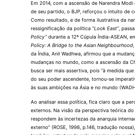
Em 2014, com a ascensão de Narendra Modi co
de seu partido, o BJP, reforçou o intuito de 
Como resultado, e de forma ilustrativa da nar
ressignificação da política “
Look East”
, pass
Policy”
durante a 12ª Cúpula Índia-ASEAN, e
Policy: A Bridge to the Asian Neighbourhood
da Índia, Anil Wadhwa, afirmou que a mudanç
mudanças no mundo, como a ascensão da Chin
busca ser mais assertiva, pois “à medida qu
do seu poder ascendente, tornou-se imperati
às suas ambições na Ásia e no mundo (WADHW
Ao analisar essa política, fica claro que a p
externos. Na visão da perspectiva teórica do
respondem às incertezas da anarquia interna
externo” (ROSE, 1998, p.146, tradução nossa),