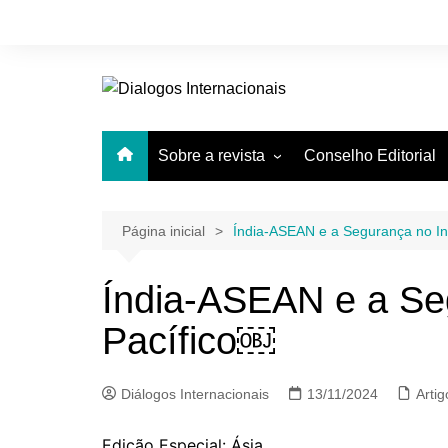
Ir
para
o
conteúdo
Sobre a revista
Conselho Editorial
Equipe
Pareceristas
Página inicial
Índia-ASEAN e a Segurança no I
Índia-ASEAN e a Se
Pacífico￼
Diálogos Internacionais
13/11/2024
Artig
Edição Especial: Ásia