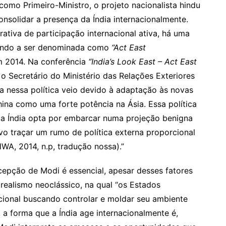
mo Primeiro-Ministro, o projeto nacionalista hindu
consolidar a presença da Índia internacionalmente.
rativa de participação internacional ativa, há uma
ando a ser denominada como
“Act East
m 2014. Na conferência
“India’s Look East – Act East
, o Secretário do Ministério das Relações Exteriores
a nessa política veio devido à adaptação às novas
a como uma forte potência na Ásia. Essa política
e a Índia opta por embarcar numa projeção benigna
vo traçar um rumo de política externa proporcional
A, 2014, n.p, tradução nossa).”
ercepção de Modi é essencial, apesar desses fatores
 realismo neoclássico, na qual “os Estados
cional buscando controlar e moldar seu ambiente
 a forma que a Índia age internacionalmente é,