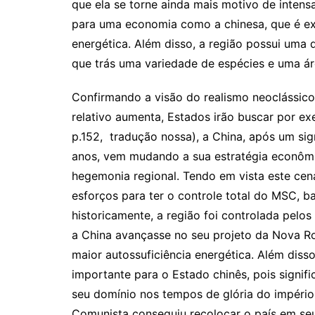
que ela se torne ainda mais motivo de intensa
para uma economia como a chinesa, que é e
energética. Além disso, a região possui uma
que trás uma variedade de espécies e uma ár
Confirmando a visão do realismo neoclássico
relativo aumenta, Estados irão buscar por ex
p.152, tradução nossa), a China, após um si
anos, vem mudando a sua estratégia econômic
hegemonia regional. Tendo em vista este cená
esforços para ter o controle total do MSC,
historicamente, a região foi controlada pelos
a China avançasse no seu projeto da Nova R
maior autossuficiência energética. Além diss
importante para o Estado chinês, pois signif
seu domínio nos tempos de glória do impéri
Comunista conseguiu recolocar o país em seu